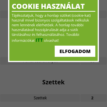
COOKIE HASZNÁLAT
Pontmegfogó szerelvények
20
Tájékoztatjuk, hogy a honlap sütiket (cookie-kat)
használ mivel bizonyos szolgáltatások nélkülük
nem lennének elérhetőek. A honlap további
használatával hozzájárulását adja a sütik
tárolásához és felhasználásához. További
ITT
információkat
olvashat!
Portál szerelvények
ELFOGADOM
Portál szerelvények
58
Szettek
Szettek
2