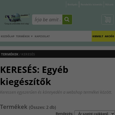
Belépés
Rendelés követés
Rólunk
KEZDŐLAP
TERMÉKEK ▼
KAPCSOLAT
KIEMELT
AKCIÓS
TERMÉKEK
/ KERESÉS
KERESÉS: Egyéb
kiegészítők
Keressen egyszerűen és könnyedén a webshop termékei között.
Termékek
(Összes: 2 db)
Rendezés: