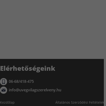
Elérhetőségeink
06-68/418-475
info@uvegvilagszerelveny.hu
Kezdőlap
Általános Szerződési Feltételek