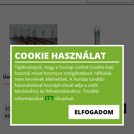
COOKIE HASZNÁLAT
Tájékoztatjuk, hogy a honlap sütiket (cookie-kat)
használ mivel bizonyos szolgáltatások nélkülük
Üvegszállító kocsi /db
Szilikon
nem lennének elérhetőek. A honlap további
Raktárról rendelhető
Raktárról rendelhető
használatával hozzájárulását adja a sütik
tárolásához és felhasználásához. További
ITT
információkat
olvashat!
135 000 Ft+ÁFA -
2 640 Ft+ÁFA - tól
ELFOGADOM
tól