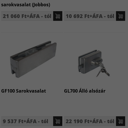
sarokvasalat (Jobbos)
21 060 Ft+ÁFA - tól
10 692 Ft+ÁFA - tól
GF100 Sarokvasalat
GL700 Álló alsózár
9 537 Ft+ÁFA - tól
22 190 Ft+ÁFA - tól