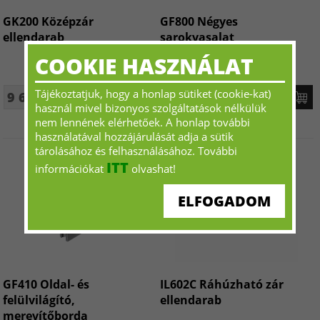
GK200 Középzár
GF800 Négyes
ellendarab
sarokvasalat
COOKIE HASZNÁLAT
Tájékoztatjuk, hogy a honlap sütiket (cookie-kat)
9 623 Ft+ÁFA - tól
15 866 Ft+ÁFA - tól
használ mivel bizonyos szolgáltatások nélkülük
nem lennének elérhetőek. A honlap további
használatával hozzájárulását adja a sütik
tárolásához és felhasználásához. További
ITT
információkat
olvashat!
ELFOGADOM
GF410 Oldal- és
IL602C Ráhúzható zár
felülvilágító,
ellendarab
merevítőborda