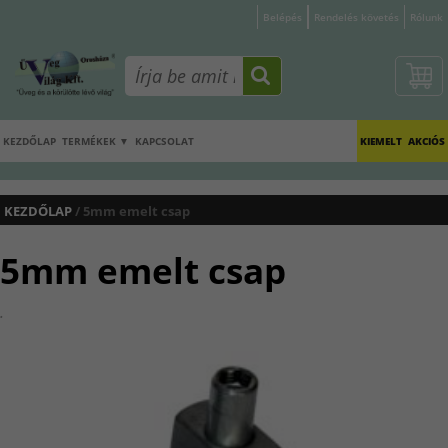
Belépés
Rendelés követés
Rólunk
KEZDŐLAP
TERMÉKEK ▼
KAPCSOLAT
KIEMELT
AKCIÓS
KEZDŐLAP
/ 5mm emelt csap
5mm emelt csap
.