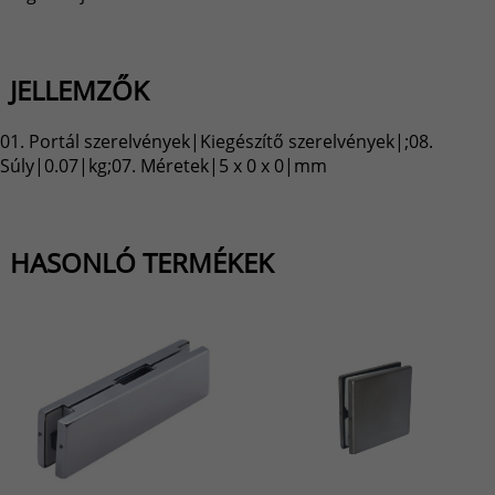
JELLEMZŐK
01. Portál szerelvények|Kiegészítő szerelvények|;08.
Súly|0.07|kg;07. Méretek|5 x 0 x 0|mm
HASONLÓ TERMÉKEK