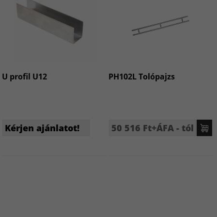
U profil U12
PH102L Tolópajzs
Kérjen ajánlatot!
50 516 Ft+ÁFA - tól