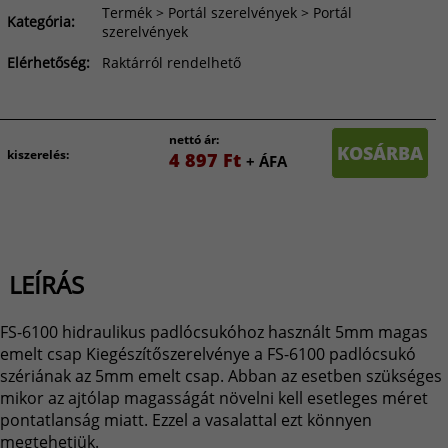
Termék > Portál szerelvények > Portál
Kategória:
szerelvények
Elérhetőség:
Raktárról rendelhető
nettó ár:
KOSÁRBA
kiszerelés:
4 897 Ft
+ ÁFA
LEÍRÁS
FS-6100 hidraulikus padlócsukóhoz használt 5mm magas
emelt csap Kiegészítőszerelvénye a FS-6100 padlócsukó
szériának az 5mm emelt csap. Abban az esetben szükséges
mikor az ajtólap magasságát növelni kell esetleges méret
pontatlanság miatt. Ezzel a vasalattal ezt könnyen
megtehetjük.