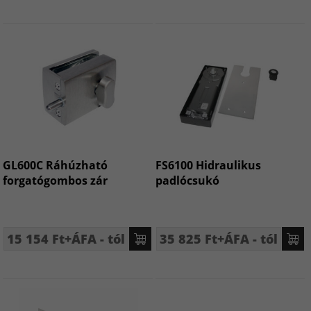
GL600C Ráhúzható
FS6100 Hidraulikus
forgatógombos zár
padlócsukó
15 154 Ft+ÁFA - tól
35 825 Ft+ÁFA - tól