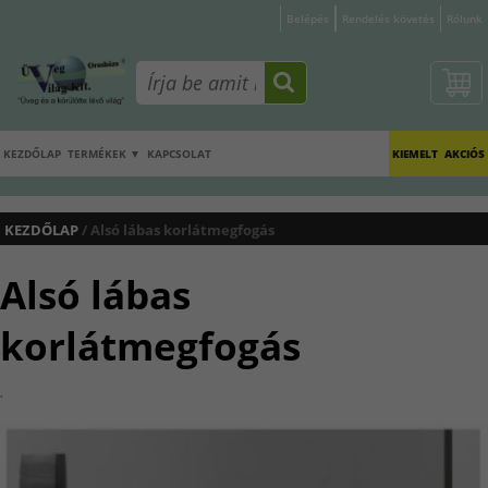
Belépés
Rendelés követés
Rólunk
KEZDŐLAP
TERMÉKEK ▼
KAPCSOLAT
KIEMELT
AKCIÓS
KEZDŐLAP
/ Alsó lábas korlátmegfogás
Alsó lábas
korlátmegfogás
.