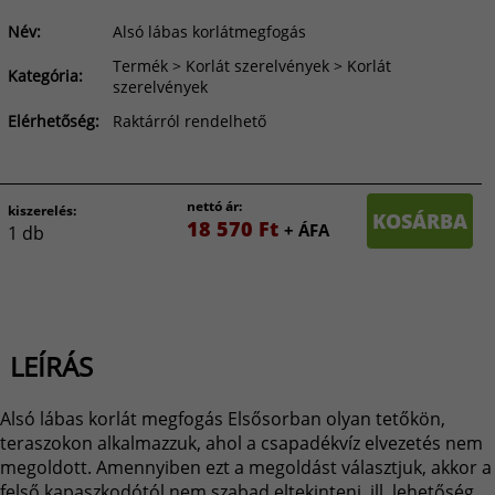
Név:
Alsó lábas korlátmegfogás
Termék > Korlát szerelvények > Korlát
Kategória:
szerelvények
Elérhetőség:
Raktárról rendelhető
nettó ár:
kiszerelés:
KOSÁRBA
18 570 Ft
+ ÁFA
1 db
LEÍRÁS
Alsó lábas korlát megfogás Elsősorban olyan tetőkön,
teraszokon alkalmazzuk, ahol a csapadékvíz elvezetés nem
megoldott. Amennyiben ezt a megoldást választjuk, akkor a
felső kapaszkodótól nem szabad eltekinteni, ill. lehetőség