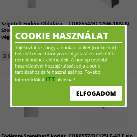
Szigetelt Födém Oldalára
COR8554/BC125W-1KN-AL
Szerelhető korlát profil
U oldalsó korlát sín
COOKIE HASZNÁLAT
végelem AR (bal)
Tájékoztatjuk, hogy a honlap sütiket (cookie-kat)
használ mivel bizonyos szolgáltatások nélkülük
3 960 Ft+ÁFA - tól
Kérjen ajánlatot!
nem lennének elérhetőek. A honlap további
használatával hozzájárulását adja a sütik
tárolásához és felhasználásához. További
ITT
információkat
olvashat!
ELFOGADOM
Födémre Szerelhető korlát
COR8557/BC125LF-AR F sín