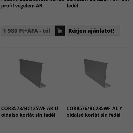
profil végelem AR
fedél
1 980 Ft+ÁFA - tól
Kérjen ajánlatot!
COR8573/BC125WF-AR U
COR8576/BC235WF-AL Y
oldalsó korlát sín fedél
oldalsó korlát sín fedél