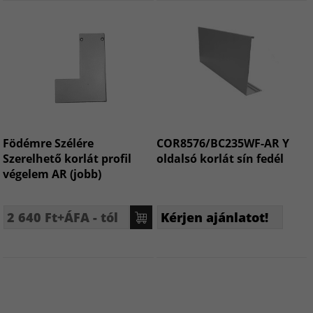
Födémre Szélére
COR8576/BC235WF-AR Y
Szerelhető korlát profil
oldalsó korlát sín fedél
végelem AR (jobb)
2 640 Ft+ÁFA - tól
Kérjen ajánlatot!