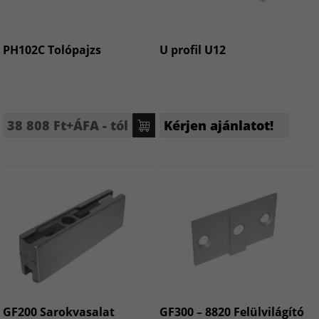
PH102C Tolópajzs
U profil U12
38 808 Ft+ÁFA - tól
Kérjen ajánlatot!
GF200 Sarokvasalat
GF300 – 8820 Felülvilágító