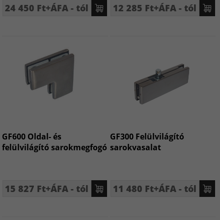
24 450 Ft+ÁFA - tól
12 285 Ft+ÁFA - tól
GF600 Oldal- és
GF300 Felülvilágító
felülvilágító sarokmegfogó
sarokvasalat
15 827 Ft+ÁFA - tól
11 480 Ft+ÁFA - tól