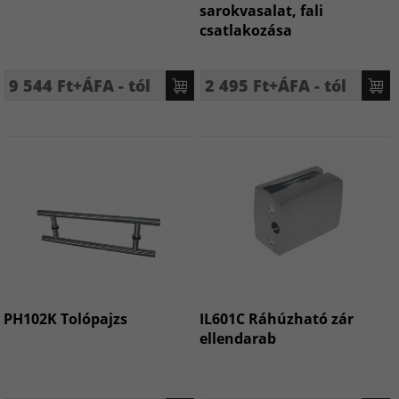
sarokvasalat, fali
csatlakozása
9 544 Ft+ÁFA - tól
2 495 Ft+ÁFA - tól
PH102K Tolópajzs
IL601C Ráhúzható zár
ellendarab