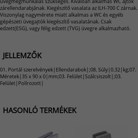
üvegmegmunkálás szükséges. Kiválóan alkalmas WC ajtók
zárellendarabjának. Kiegészítő vasalata az ILH-700 C zárnak.
Viszonylag nagymérete miatt alkalmas a WC és egyéb
gépészeti üvegajtók kiegészítő vasalatának. Csak
edzett(ESG), vagy félig edzett (TVG) üvegre alkalmazható.
JELLEMZŐK
01. Portál szerelvények|Ellendarabok|;08. Súly|0.32|kg;07.
Méretek|35 x 90 x 0|mm;03. Felület|Szálcsiszolt|;03.
Felület|Polírozott|
HASONLÓ TERMÉKEK