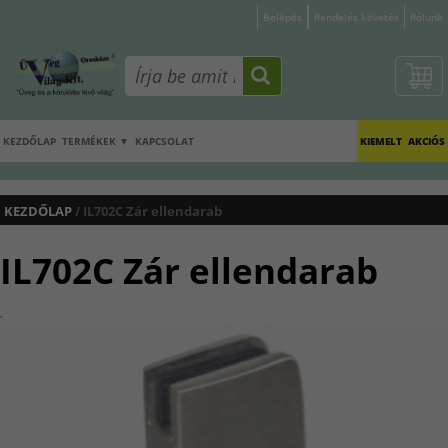
Belépés
Rendelés követés
Rólunk
KEZDŐLAP
TERMÉKEK ▼
KAPCSOLAT
KIEMELT
AKCIÓS
KEZDŐLAP
/ IL702C Zár ellendarab
IL702C Zár ellendarab
.