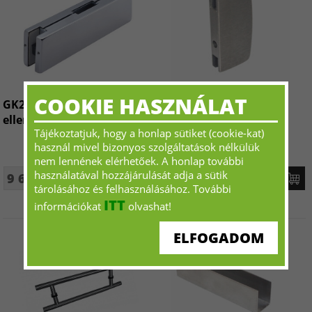
COOKIE HASZNÁLAT
GK200 Középzár
IL702C Zár ellendarab
ellendarab
Tájékoztatjuk, hogy a honlap sütiket (cookie-kat)
használ mivel bizonyos szolgáltatások nélkülük
nem lennének elérhetőek. A honlap további
használatával hozzájárulását adja a sütik
9 623 Ft+ÁFA - tól
9 655 Ft+ÁFA - tól
tárolásához és felhasználásához. További
ITT
információkat
olvashat!
ELFOGADOM