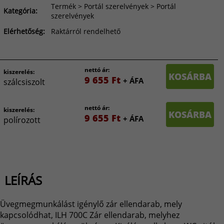
Termék > Portál szerelvények > Portál
Kategória:
szerelvények
Elérhetőség:
Raktárról rendelhető
nettó ár:
kiszerelés:
KOSÁRBA
9 655 Ft
+ ÁFA
szálcsiszolt
nettó ár:
kiszerelés:
KOSÁRBA
9 655 Ft
+ ÁFA
polírozott
LEÍRÁS
Üvegmegmunkálást igénylő zár ellendarab, mely
kapcsolódhat, ILH 700C Zár ellendarab, melyhez