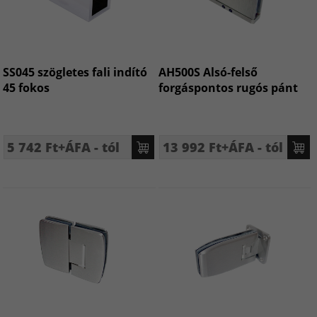
SS045 szögletes fali indító
AH500S Alsó-felső
45 fokos
forgáspontos rugós pánt
5 742 Ft+ÁFA - tól
13 992 Ft+ÁFA - tól