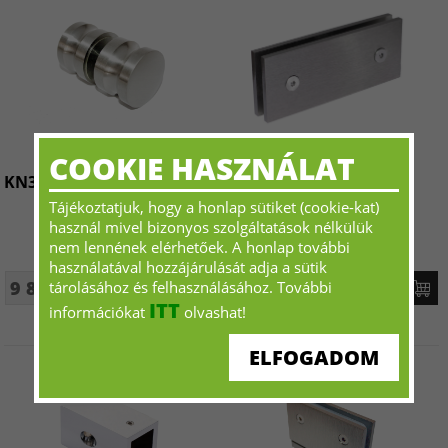
COOKIE HASZNÁLAT
KN308 Ajtógomb
GC703S 180 fokos Üveg-
üveg, fix megfogó
Tájékoztatjuk, hogy a honlap sütiket (cookie-kat)
használ mivel bizonyos szolgáltatások nélkülük
nem lennének elérhetőek. A honlap további
használatával hozzájárulását adja a sütik
9 808 Ft+ÁFA - tól
7 425 Ft+ÁFA - tól
tárolásához és felhasználásához. További
ITT
információkat
olvashat!
ELFOGADOM