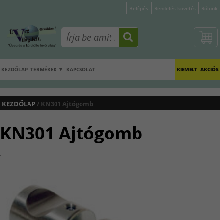
Belépés
Rendelés követés
Rólunk
KEZDŐLAP
TERMÉKEK ▼
KAPCSOLAT
KIEMELT
AKCIÓS
KEZDŐLAP
/ KN301 Ajtógomb
KN301 Ajtógomb
.