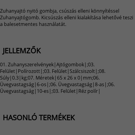
Zuhanyajtó nyitó gombja, csúszás elleni könnyítéssel
Zuhanyajtógomb. Kicsúszás elleni kialakítása lehetővé teszi
a balesetmentes használatát.
JELLEMZŐK
01. Zuhanyszerelvények|Ajtógombok|;03.
Felület|Polírozott|;03. Felület|Szálcsiszolt|;08.
Súly|0.3|kg;07. Méretek|65 x 26 x 0|mm;06.
Üvegvastagság|6-os|;06. Üvegvastagság|8-as|;06.
Üvegvastagság|10-es|;03. Felület|Réz polír|
HASONLÓ TERMÉKEK