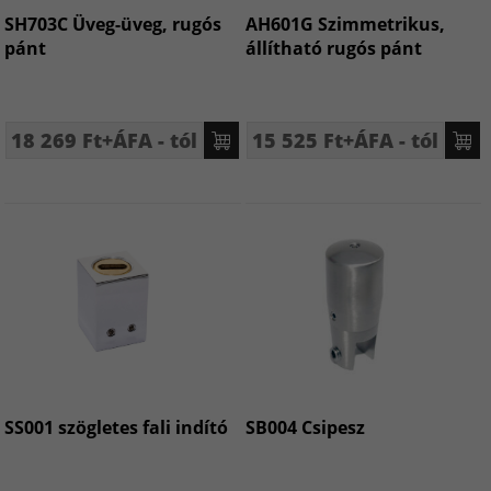
SH703C Üveg-üveg, rugós
AH601G Szimmetrikus,
pánt
állítható rugós pánt
18 269 Ft+ÁFA - tól
15 525 Ft+ÁFA - tól
SS001 szögletes fali indító
SB004 Csipesz