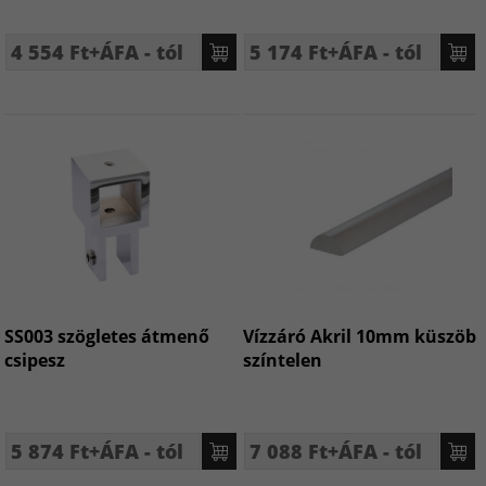
4 554 Ft+ÁFA - tól
5 174 Ft+ÁFA - tól
SS003 szögletes átmenő
Vízzáró Akril 10mm küszöb
csipesz
színtelen
5 874 Ft+ÁFA - tól
7 088 Ft+ÁFA - tól