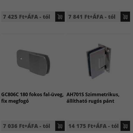
7 425 Ft+ÁFA - tól
7 841 Ft+ÁFA - tól
GC806C 180 fokos fal-üveg,
AH701S Szimmetrikus,
fix megfogó
állítható rugós pánt
7 036 Ft+ÁFA - tól
14 175 Ft+ÁFA - tól