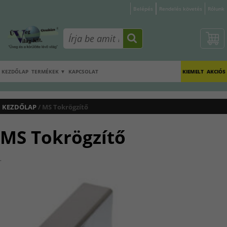
Belépés
Rendelés követés
Rólunk
KEZDŐLAP
TERMÉKEK ▼
KAPCSOLAT
KIEMELT
AKCIÓS
KEZDŐLAP
/ MS Tokrögzítő
MS Tokrögzítő
.