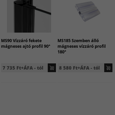
MS90 Vízzáró fekete
MS185 Szemben álló
mágneses ajtó profil 90°
mágneses vízzáró profil
180°
7 735 Ft+ÁFA - tól
8 580 Ft+ÁFA - tól