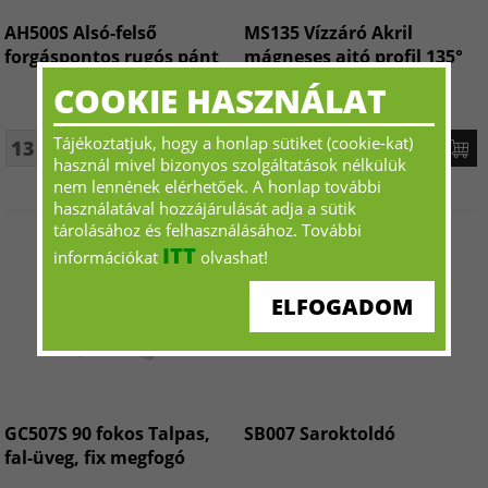
AH500S Alsó-felső
MS135 Vízzáró Akril
forgáspontos rugós pánt
mágneses ajtó profil 135°
COOKIE HASZNÁLAT
Tájékoztatjuk, hogy a honlap sütiket (cookie-kat)
13 992 Ft+ÁFA - tól
7 392 Ft+ÁFA - tól
használ mivel bizonyos szolgáltatások nélkülük
nem lennének elérhetőek. A honlap további
használatával hozzájárulását adja a sütik
tárolásához és felhasználásához. További
ITT
információkat
olvashat!
ELFOGADOM
GC507S 90 fokos Talpas,
SB007 Saroktoldó
fal-üveg, fix megfogó