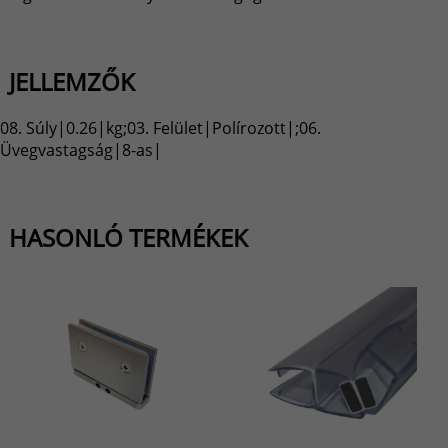
JELLEMZŐK
08. Súly|0.26|kg;03. Felület|Polírozott|;06.
Üvegvastagság|8-as|
HASONLÓ TERMÉKEK