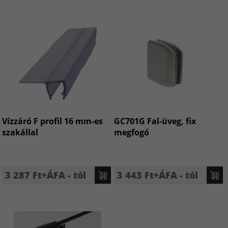
Vízzáró F profil 16 mm-es
GC701G Fal-üveg, fix
szakállal
megfogó
3 287 Ft+ÁFA - tól
3 443 Ft+ÁFA - tól