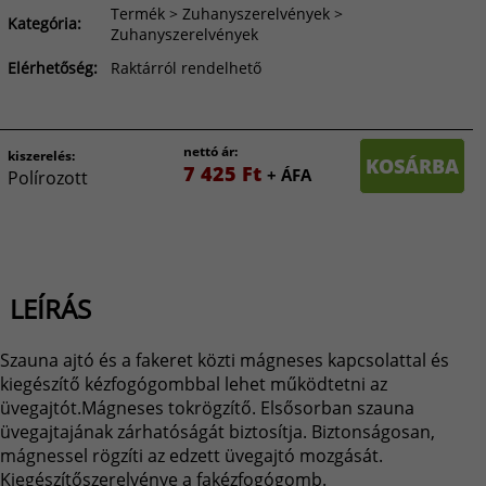
Termék > Zuhanyszerelvények >
Kategória:
Zuhanyszerelvények
Elérhetőség:
Raktárról rendelhető
nettó ár:
kiszerelés:
KOSÁRBA
7 425 Ft
+ ÁFA
Polírozott
LEÍRÁS
Szauna ajtó és a fakeret közti mágneses kapcsolattal és
kiegészítő kézfogógombbal lehet működtetni az
üvegajtót.Mágneses tokrögzítő. Elsősorban szauna
üvegajtajának zárhatóságát biztosítja. Biztonságosan,
mágnessel rögzíti az edzett üvegajtó mozgását.
Kiegészítőszerelvénye a fakézfogógomb.