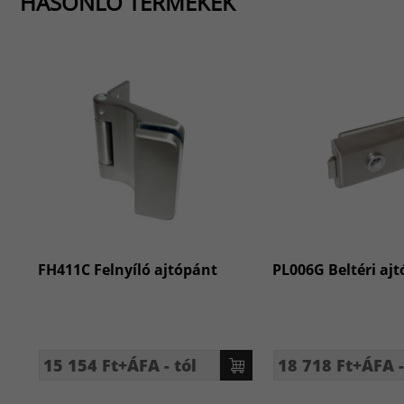
HASONLÓ TERMÉKEK
FH411C Felnyíló ajtópánt
PL006G Beltéri ajt
15 154 Ft+ÁFA - tól
18 718 Ft+ÁFA -