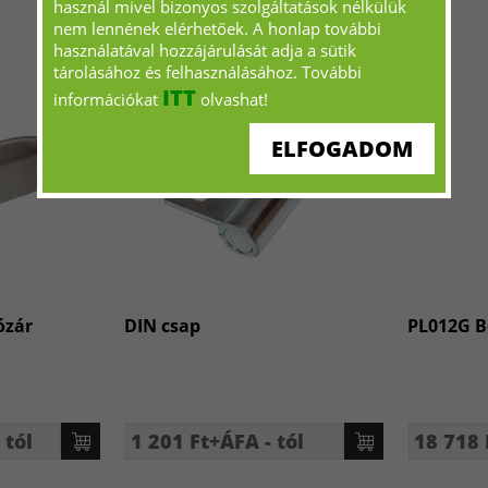
használ mivel bizonyos szolgáltatások nélkülük
nem lennének elérhetőek. A honlap további
használatával hozzájárulását adja a sütik
tárolásához és felhasználásához. További
ITT
információkat
olvashat!
ELFOGADOM
ózár
DIN csap
PL012G Be
 tól
1 201 Ft+ÁFA - tól
18 718 