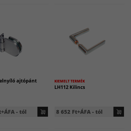
elnyíló ajtópánt
KIEMELT TERMÉK
LH112 Kilincs
t+ÁFA - tól
8 652 Ft+ÁFA - tól