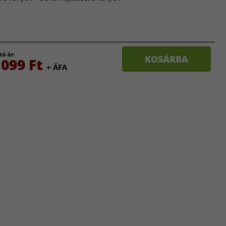
tó ár:
KOSÁRBA
 099 Ft
+ ÁFA