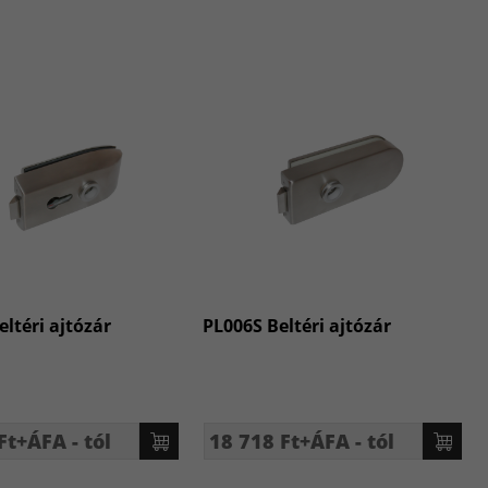
ltéri ajtózár
PL006S Beltéri ajtózár
Ft+ÁFA - tól
18 718 Ft+ÁFA - tól