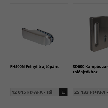
FH400N Felnyíló ajtópánt
SD600 Kampós zár
tolóajtókhoz
12 015 Ft+ÁFA - tól
25 133 Ft+ÁFA -