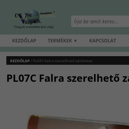
KEZDŐLAP
TERMÉKEK ▼
KAPCSOLAT
KEZDŐLAP
/ PL07C Falra szerelhető zárlemez
PL07C Falra szerelhető 
.