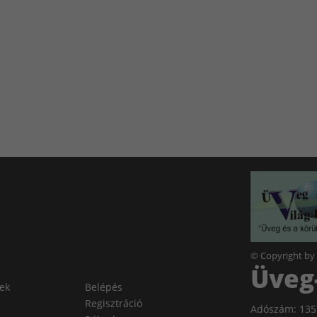
© Copyright by
Üveg-
lek
Belépés
Regisztráció
Adószám: 135