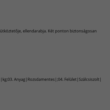
 ütköztetője, ellendarabja. Két ponton biztonságosan
5|kg;03. Anyag|Rozsdamentes|;04. Felület|Szálcsiszolt|