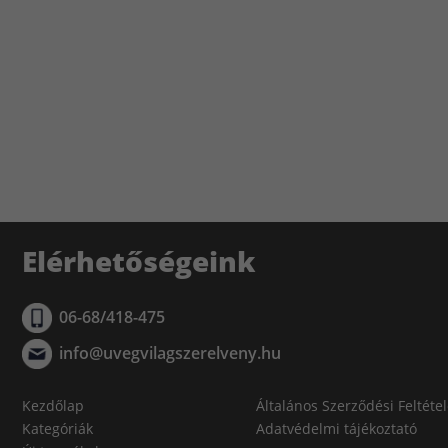
Elérhetőségeink
06-68/418-475
info@uvegvilagszerelveny.hu
Kezdőlap
Általános Szerződési Feltéte
Kategóriák
Adatvédelmi tájékoztató