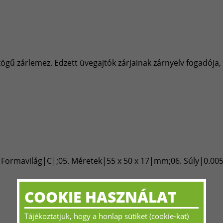
ögű zárlemez. Edzett üvegajtók zárjainak zárnyelv fogadója,
2. Formavilág|C|;05. Méretek|55 x 50 x 17|mm;06. Súly|0.00
COOKIE HASZNÁLAT
Tájékoztatjuk, hogy a honlap sütiket (cookie-kat)