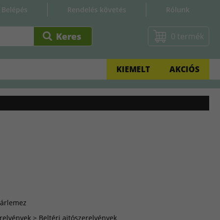
Belépés
Rendelés követés
Rólunk
0 termék
KIEMELT
AKCIÓS
zárlemez
relvények > Beltéri ajtószerelvények