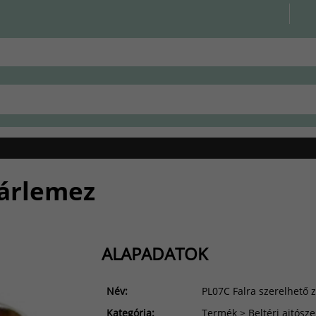
zárlemez
ALAPADATOK
Név:
PL07C Falra szerelhető 
Kategória:
Termék > Beltéri ajtósze