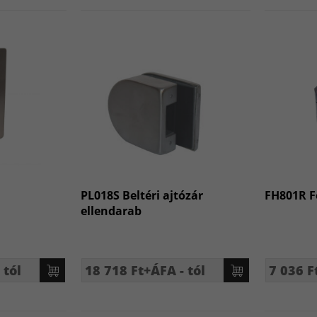
PL018S Beltéri ajtózár
FH801R F
ellendarab
 tól
18 718 Ft+ÁFA - tól
7 036 F