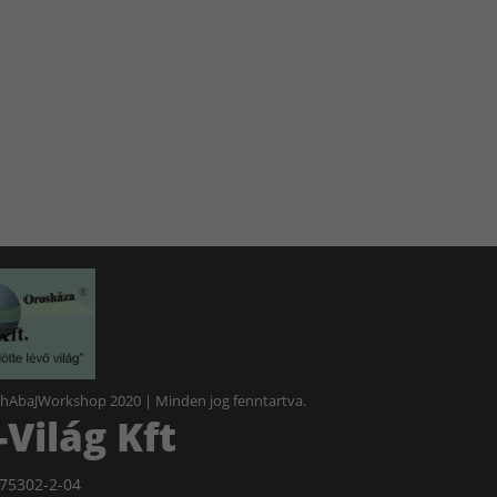
 hAbaJWorkshop 2020 | Minden jog fenntartva.
Világ Kft
75302-2-04