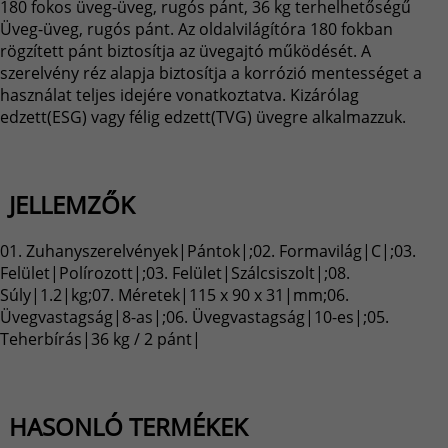
180 fokos üveg-üveg, rugós pánt, 36 kg terhelhetőségű
Üveg-üveg, rugós pánt. Az oldalvilágítóra 180 fokban
rögzített pánt biztosítja az üvegajtó működését. A
szerelvény réz alapja biztosítja a korrózió mentességet a
használat teljes idejére vonatkoztatva. Kizárólag
edzett(ESG) vagy félig edzett(TVG) üvegre alkalmazzuk.
JELLEMZŐK
01. Zuhanyszerelvények|Pántok|;02. Formavilág|C|;03.
Felület|Polírozott|;03. Felület|Szálcsiszolt|;08.
Súly|1.2|kg;07. Méretek|115 x 90 x 31|mm;06.
Üvegvastagság|8-as|;06. Üvegvastagság|10-es|;05.
Teherbírás|36 kg / 2 pánt|
HASONLÓ TERMÉKEK