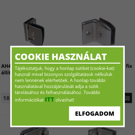
COOKIE HASZNÁLAT
AH404C Üveg-üveg,
GC706G Talpas, fal-üveg fix
Tájékoztatjuk, hogy a honlap sütiket (cookie-kat)
állítható rugós pánt
megfogó
használ mivel bizonyos szolgáltatások nélkülük
nem lennének elérhetőek. A honlap további
használatával hozzájárulását adja a sütik
tárolásához és felhasználásához. További
18 225 Ft+ÁFA - tól
4 455 Ft+ÁFA - tól
ITT
információkat
olvashat!
ELFOGADOM