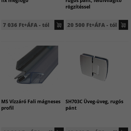
fix megfogó
rugós pánt, felülvilágító
rögzítéssel
7 036 Ft+ÁFA - tól
20 500 Ft+ÁFA - tól
MS Vízzáró Fali mágneses
SH703C Üveg-üveg, rugós
profil
pánt