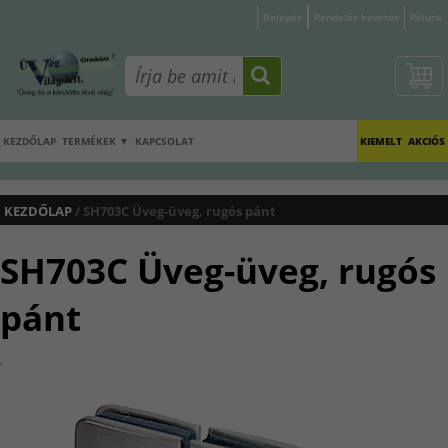
Belépés
Rendelés követés
Rólunk
KEZDŐLAP
TERMÉKEK ▼
KAPCSOLAT
KIEMELT
AKCIÓS
KEZDŐLAP
/ SH703C Üveg-üveg, rugós pánt
SH703C Üveg-üveg, rugós
pánt
.