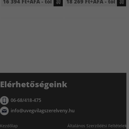
16 394 Ft+ÁFA - tól
18 269 Ft+ÁFA - tól
Elérhetőségeink
06-68/418-475
info@uvegvilagszerelveny.hu
Kezdőlap
Általános Szerződési Feltételek