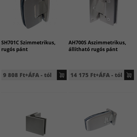
SH701C Szimmetrikus,
AH700S Aszimmetrikus,
rugós pánt
állítható rugós pánt
9 808 Ft+ÁFA - tól
14 175 Ft+ÁFA - tól