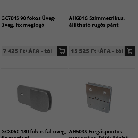
GC704S 90 fokos Üveg-
AH601G Szimmetrikus,
üveg, fix megfogó
állítható rugós pánt
7 425 Ft+ÁFA - tól
15 525 Ft+ÁFA - tól
GC806C 180 fokos fal-üveg,
AH503S Forgáspontos