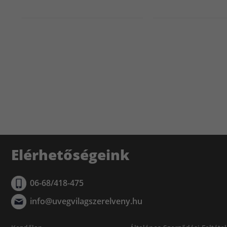
Elérhetőségeink
06-68/418-475
info@uvegvilagszerelveny.hu