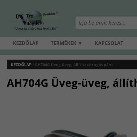
KEZDŐLAP
TERMÉKEK ▼
KAPCSOLAT
KEZDŐLAP
/ AH704G Üveg-üveg, állítható rugós pánt
AH704G Üveg-üveg, állít
.