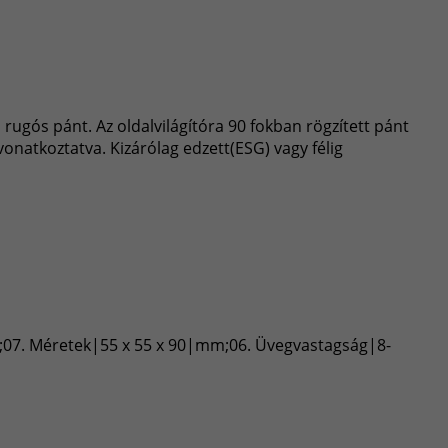
 rugós pánt. Az oldalvilágítóra 90 fokban rögzített pánt
vonatkoztatva. Kizárólag edzett(ESG) vagy félig
kg;07. Méretek|55 x 55 x 90|mm;06. Üvegvastagság|8-