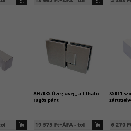
tól
13 992 Ft+ÁFA - tól
2 363 F
AH703S Üveg-üveg, állítható
SS011 sz
rugós pánt
zártszel
tól
19 575 Ft+ÁFA - tól
6 270 F