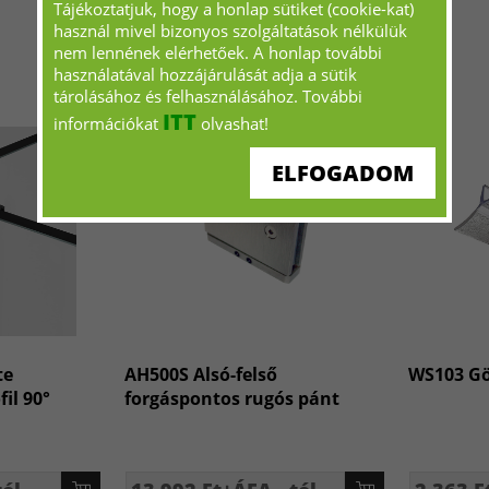
Tájékoztatjuk, hogy a honlap sütiket (cookie-kat)
használ mivel bizonyos szolgáltatások nélkülük
nem lennének elérhetőek. A honlap további
használatával hozzájárulását adja a sütik
tárolásához és felhasználásához. További
ITT
információkat
olvashat!
ELFOGADOM
te
AH500S Alsó-felső
WS103 Gö
il 90°
forgáspontos rugós pánt