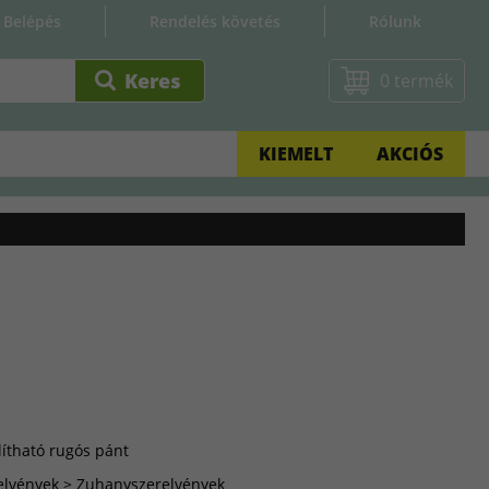
Belépés
Rendelés követés
Rólunk
0 termék
KIEMELT
AKCIÓS
ítható rugós pánt
lvények > Zuhanyszerelvények