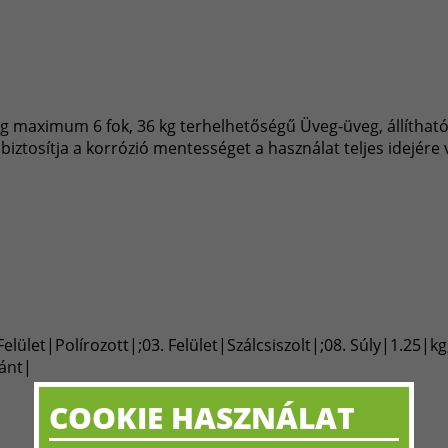
ség maximum 6 fok, 36 kg terhelhetőségű Üveg-üveg, állítható
biztosítja a korrózió mentességet a használat teljes idejére 
lület|Polírozott|;03. Felület|Szálcsiszolt|;08. Súly|1.25|
pánt|
COOKIE HASZNÁLAT