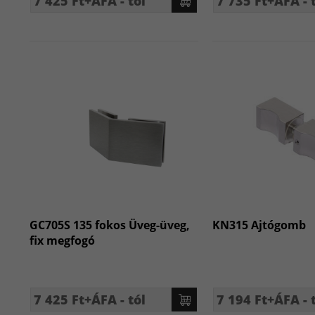
7 425 Ft+ÁFA - tól
7 735 Ft+ÁFA - 
GC705S 135 fokos Üveg-üveg,
KN315 Ajtógomb
fix megfogó
7 425 Ft+ÁFA - tól
7 194 Ft+ÁFA - 