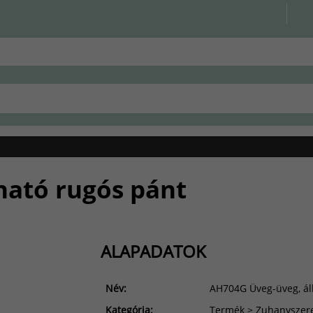
ható rugós pánt
ALAPADATOK
Név:
AH704G Üveg-üveg, áll
Kategória:
Termék > Zuhanyszere