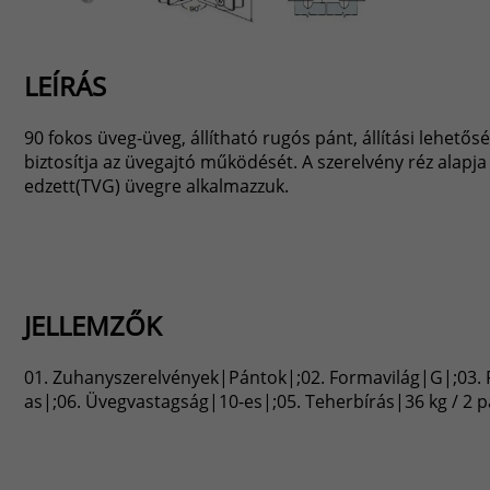
LEÍRÁS
90 fokos üveg-üveg, állítható rugós pánt, állítási lehető
biztosítja az üvegajtó működését. A szerelvény réz alapja 
edzett(TVG) üvegre alkalmazzuk.
JELLEMZŐK
01. Zuhanyszerelvények|Pántok|;02. Formavilág|G|;03. Fe
as|;06. Üvegvastagság|10-es|;05. Teherbírás|36 kg / 2 