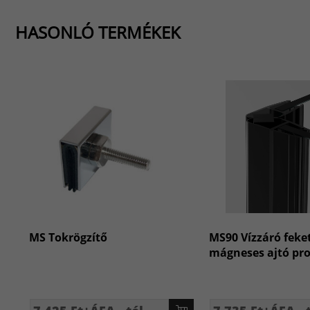
HASONLÓ TERMÉKEK
MS Tokrögzítő
MS90 Vízzáró feke
mágneses ajtó prof