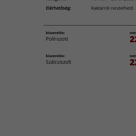
Elérhetőség:
Raktárról rendelhető
kiszerelés:
net
2
Polírozott
kiszerelés:
net
2
Szálcsiszolt