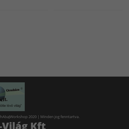
 hAbaJWorkshop 2020 | Minden jog fenntartva.
Világ Kft