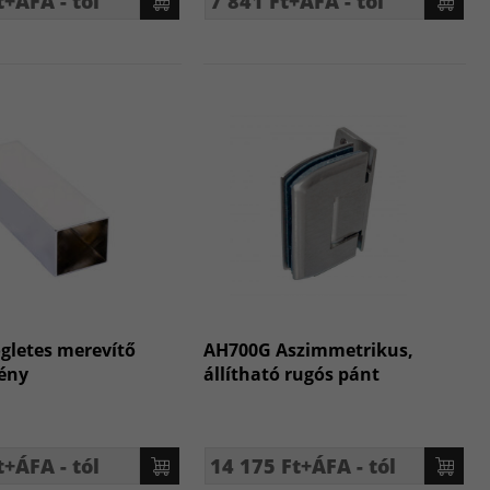
t+ÁFA - tól
7 841 Ft+ÁFA - tól
ögletes merevítő
AH700G Aszimmetrikus,
vény
állítható rugós pánt
t+ÁFA - tól
14 175 Ft+ÁFA - tól