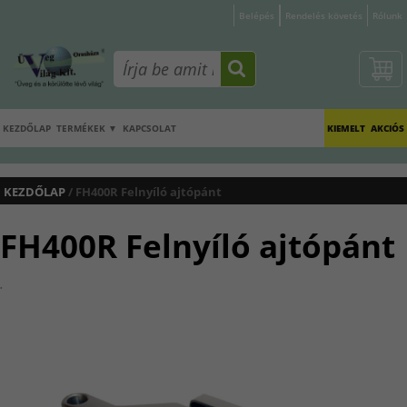
Belépés
Rendelés követés
Rólunk
KEZDŐLAP
TERMÉKEK ▼
KAPCSOLAT
KIEMELT
AKCIÓS
KEZDŐLAP
/ FH400R Felnyíló ajtópánt
FH400R Felnyíló ajtópánt
.