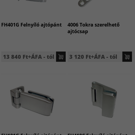
FH401G Felnyíló ajtópánt
4006 Tokra szerelhető
ajtócsap
13 840 Ft+ÁFA - tól
3 120 Ft+ÁFA - tól