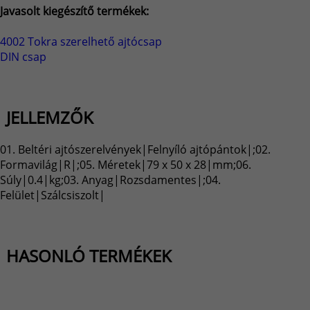
Javasolt kiegészítő termékek:
4002 Tokra szerelhető ajtócsap
DIN csap
JELLEMZŐK
01. Beltéri ajtószerelvények|Felnyíló ajtópántok|;02.
Formavilág|R|;05. Méretek|79 x 50 x 28|mm;06.
Súly|0.4|kg;03. Anyag|Rozsdamentes|;04.
Felület|Szálcsiszolt|
HASONLÓ TERMÉKEK