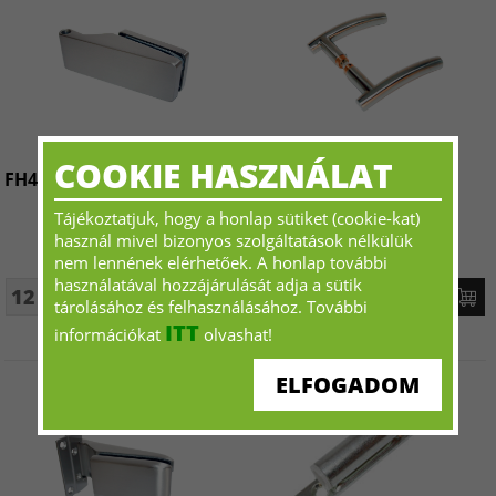
COOKIE HASZNÁLAT
FH400R Felnyíló ajtópánt
LH107 Kilincs
Tájékoztatjuk, hogy a honlap sütiket (cookie-kat)
használ mivel bizonyos szolgáltatások nélkülük
nem lennének elérhetőek. A honlap további
használatával hozzájárulását adja a sütik
12 015 Ft+ÁFA - tól
7 933 Ft+ÁFA - tól
tárolásához és felhasználásához. További
ITT
információkat
olvashat!
ELFOGADOM