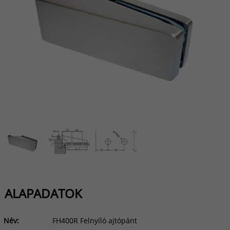
ALAPADATOK
Név:
FH400R Felnyíló ajtópánt