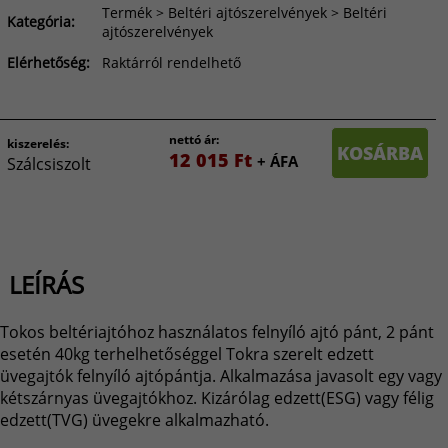
Termék > Beltéri ajtószerelvények > Beltéri
Kategória:
ajtószerelvények
Elérhetőség:
Raktárról rendelhető
nettó ár:
kiszerelés:
KOSÁRBA
12 015 Ft
+ ÁFA
Szálcsiszolt
LEÍRÁS
Tokos beltériajtóhoz használatos felnyíló ajtó pánt, 2 pánt
esetén 40kg terhelhetőséggel Tokra szerelt edzett
üvegajtók felnyíló ajtópántja. Alkalmazása javasolt egy vagy
kétszárnyas üvegajtókhoz. Kizárólag edzett(ESG) vagy félig
edzett(TVG) üvegekre alkalmazható.