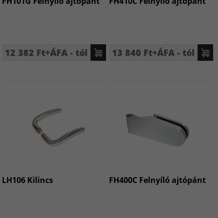
FH101G Felnyíló ajtópánt
FH410C Felnyíló ajtópánt
12 382 Ft+ÁFA - tól
13 840 Ft+ÁFA - tól
LH106 Kilincs
FH400C Felnyíló ajtópánt