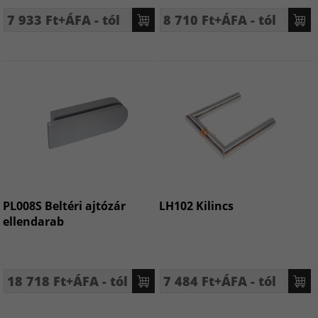
7 933 Ft+ÁFA - tól
8 710 Ft+ÁFA - tól
PL008S Beltéri ajtózár
LH102 Kilincs
ellendarab
18 718 Ft+ÁFA - tól
7 484 Ft+ÁFA - tól