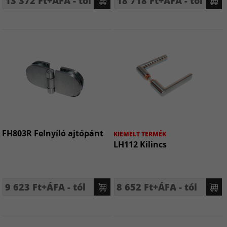
13 372 Ft+ÁFA - tól
18 718 Ft+ÁFA - tól
FH803R Felnyíló ajtópánt
KIEMELT TERMÉK
LH112 Kilincs
9 623 Ft+ÁFA - tól
8 652 Ft+ÁFA - tól