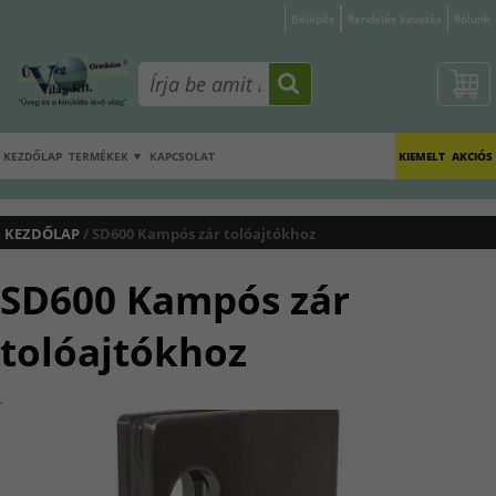
Belépés
Rendelés követés
Rólunk
KEZDŐLAP
TERMÉKEK ▼
KAPCSOLAT
KIEMELT
AKCIÓS
KEZDŐLAP
/ SD600 Kampós zár tolóajtókhoz
SD600 Kampós zár
tolóajtókhoz
.