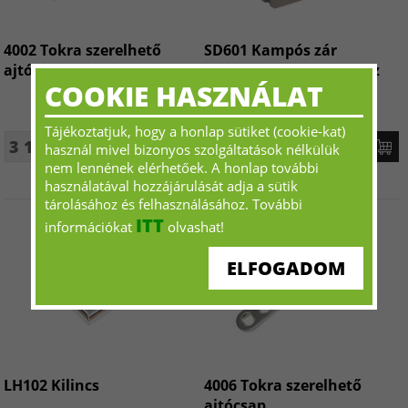
4002 Tokra szerelhető
SD601 Kampós zár
ajtócsap
ellendarab tolóajtókhoz
COOKIE HASZNÁLAT
Tájékoztatjuk, hogy a honlap sütiket (cookie-kat)
3 115 Ft+ÁFA - tól
21 384 Ft+ÁFA - tól
használ mivel bizonyos szolgáltatások nélkülük
nem lennének elérhetőek. A honlap további
használatával hozzájárulását adja a sütik
tárolásához és felhasználásához. További
ITT
információkat
olvashat!
ELFOGADOM
LH102 Kilincs
4006 Tokra szerelhető
ajtócsap