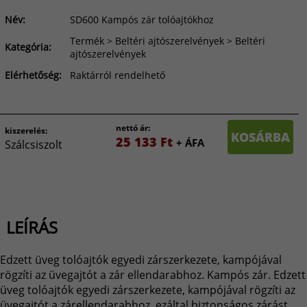
Név:
SD600 Kampós zár tolóajtókhoz
Termék > Beltéri ajtószerelvények > Beltéri
Kategória:
ajtószerelvények
Elérhetőség:
Raktárról rendelhető
nettó ár:
kiszerelés:
KOSÁRBA
25 133 Ft
+ ÁFA
Szálcsiszolt
LEÍRÁS
Edzett üveg tolóajtók egyedi zárszerkezete, kampójával
rögzíti az üvegajtót a zár ellendarabhoz. Kampós zár. Edzett
üveg tolóajtók egyedi zárszerkezete, kampójával rögzíti az
üvegajtót a zárellendarabhoz, ezáltal biztonságos zárást