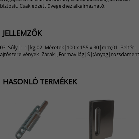
biztosít. Csak edzett üvegekhez alkalmazható.
JELLEMZŐK
03. Súly|1.1|kg;02. Méretek|100 x 155 x 30|mm;01. Beltéri
ajtószerelvények|Zárak|;Formavilág|S|;Anyag|rozsdamentes
HASONLÓ TERMÉKEK