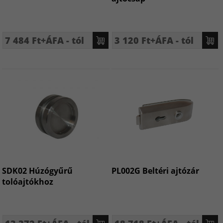
7 484 Ft+ÁFA - tól
3 120 Ft+ÁFA - tól
SDK02 Húzógyűrű
PL002G Beltéri ajtózár
tolóajtókhoz