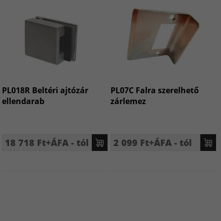
PL018R Beltéri ajtózár
PL07C Falra szerelhető
ellendarab
zárlemez
18 718 Ft+ÁFA - tól
2 099 Ft+ÁFA - tól