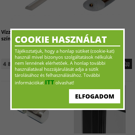
Vízzáró Akril 5mm küszöb
SB045 Indító
COOKIE HASZNÁLAT
színtelen
Tájékoztatjuk, hogy a honlap sütiket (cookie-kat)
használ mivel bizonyos szolgáltatások nélkülük
nem lennének elérhetőek. A honlap további
4 811 Ft+ÁFA - tól
4 897 Ft+ÁFA - tól
használatával hozzájárulását adja a sütik
tárolásához és felhasználásához. További
ITT
információkat
olvashat!
ELFOGADOM