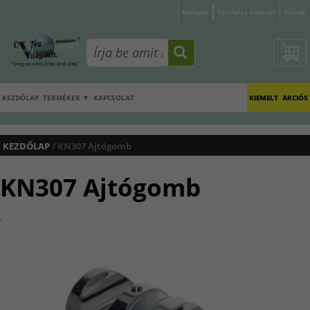
Belépés
Rendelés követés
Rólunk
KEZDŐLAP
TERMÉKEK ▼
KAPCSOLAT
KIEMELT
AKCIÓS
KEZDŐLAP
/ KN307 Ajtógomb
KN307 Ajtógomb
.