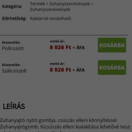
Termék > Zuhanyszerelvények >
Kategória:
Zuhanyszerelvények
Elérhetőség:
Raktárról rendelhető
nettó ár:
kiszerelés:
KOSÁRBA
8 026 Ft
+ ÁFA
Polírozott
nettó ár:
kiszerelés:
KOSÁRBA
8 026 Ft
+ ÁFA
Szálcsiszolt
LEÍRÁS
Zuhanyajtó nyitó gombja, csúszás elleni könnyítéssel
Zuhanyajtógomb. Kicsúszás elleni kialakítása lehetővé teszi