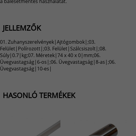
a balesetmentes használatát.
JELLEMZŐK
01. Zuhanyszerelvények|Ajtógombok|;03.
Felület|Polírozott|;03. Felület|Szálcsiszolt|;08.
Súly|0.7|kg;07. Méretek|74 x 40 x 0|mm;06.
Üvegvastagság|6-os|;06. Üvegvastagság|8-as|;06.
Üvegvastagság|10-es|
HASONLÓ TERMÉKEK