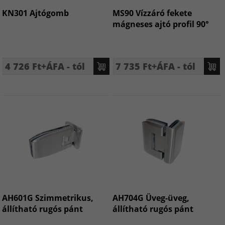
KN301 Ajtógomb
MS90 Vízzáró fekete
mágneses ajtó profil 90°
4 726 Ft+ÁFA - tól
7 735 Ft+ÁFA - tól
AH601G Szimmetrikus,
AH704G Üveg-üveg,
állítható rugós pánt
állítható rugós pánt