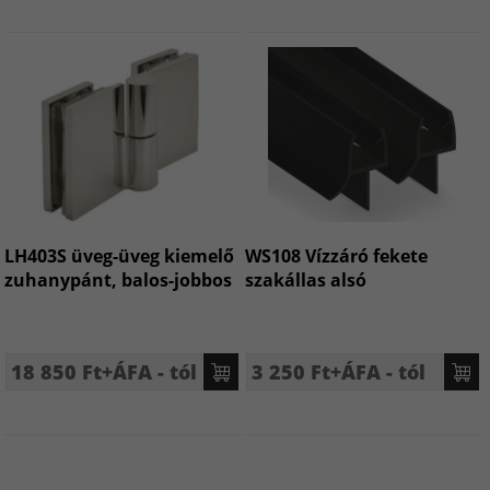
LH403S üveg-üveg kiemelő
WS108 Vízzáró fekete
zuhanypánt, balos-jobbos
szakállas alsó
18 850 Ft+ÁFA - tól
3 250 Ft+ÁFA - tól