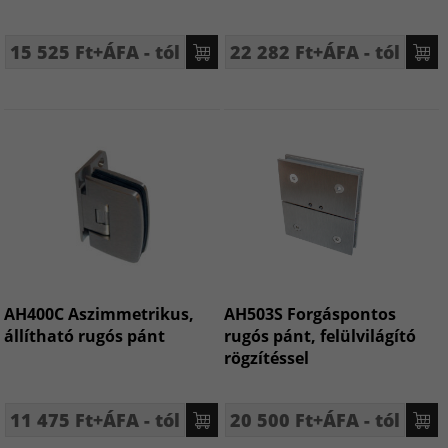
15 525 Ft+ÁFA - tól
22 282 Ft+ÁFA - tól
AH400C Aszimmetrikus,
AH503S Forgáspontos
állítható rugós pánt
rugós pánt, felülvilágító
rögzítéssel
11 475 Ft+ÁFA - tól
20 500 Ft+ÁFA - tól