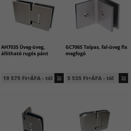
AH703S Üveg-üveg,
GC706S Talpas, fal-üveg fix
állítható rugós pánt
megfogó
19 575 Ft+ÁFA - tól
5 535 Ft+ÁFA - tól