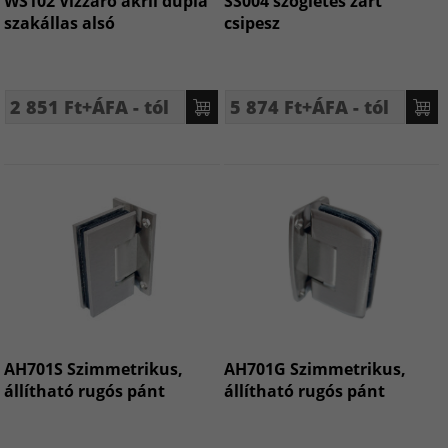
WS102 Vízzáró akril dupla
SS004 szögletes zárt
szakállas alsó
csipesz
2 851 Ft+ÁFA - tól
5 874 Ft+ÁFA - tól
AH701S Szimmetrikus,
AH701G Szimmetrikus,
állítható rugós pánt
állítható rugós pánt