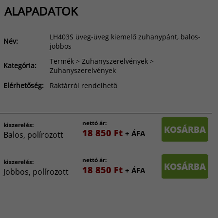
ALAPADATOK
LH403S üveg-üveg kiemelő zuhanypánt, balos-
Név:
jobbos
Termék > Zuhanyszerelvények >
Kategória:
Zuhanyszerelvények
Elérhetőség:
Raktárról rendelhető
nettó ár:
kiszerelés:
KOSÁRBA
18 850 Ft
+ ÁFA
Balos, polírozott
nettó ár:
kiszerelés:
KOSÁRBA
18 850 Ft
+ ÁFA
Jobbos, polírozott