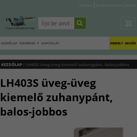
Belépés
Rendelés követés
Rólunk
KEZDŐLAP
TERMÉKEK ▼
KAPCSOLAT
KIEMELT
AKCIÓS
KEZDŐLAP
/ LH403S üveg-üveg kiemelő zuhanypánt, balos-jobbos
LH403S üveg-üveg
kiemelő zuhanypánt,
balos-jobbos
.