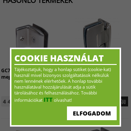
HASONLÓ TERMÉKEK
COOKIE HASZNÁLAT
Tájékoztatjuk, hogy a honlap sütiket (cookie-kat)
GC706G Talpas, fal-üveg fix
SH701C Szimmetrikus,
használ mivel bizonyos szolgáltatások nélkülük
megfogó
rugós pánt
nem lennének elérhetőek. A honlap további
használatával hozzájárulását adja a sütik
tárolásához és felhasználásához. További
ITT
információkat
olvashat!
4 455 Ft+ÁFA - tól
9 808 Ft+ÁFA - tól
ELFOGADOM