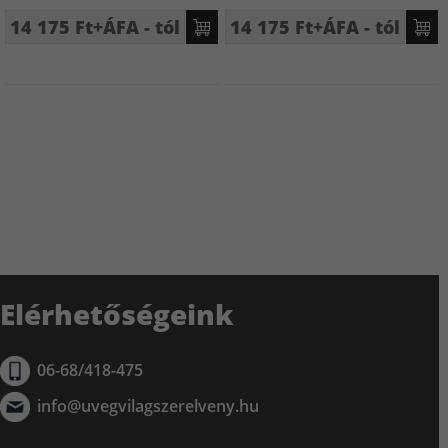
14 175 Ft+ÁFA - tól
14 175 Ft+ÁFA - tól
Elérhetőségeink
06-68/418-475
info@uvegvilagszerelveny.hu