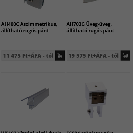
AH400C Aszimmetrikus,
AH703G Üveg-üveg,
állítható rugós pánt
állítható rugós pánt
11 475 Ft+ÁFA - tól
19 575 Ft+ÁFA - tól