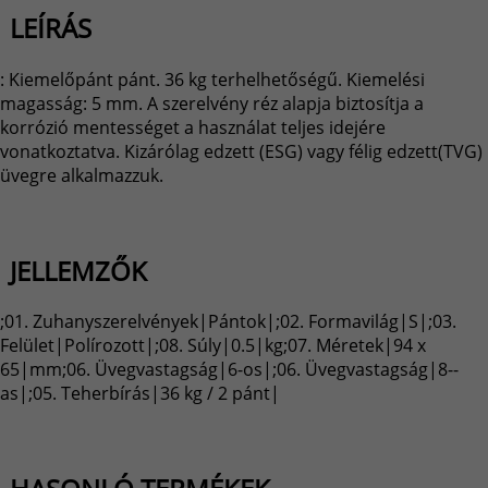
LEÍRÁS
: Kiemelőpánt pánt. 36 kg terhelhetőségű. Kiemelési
magasság: 5 mm. A szerelvény réz alapja biztosítja a
korrózió mentességet a használat teljes idejére
vonatkoztatva. Kizárólag edzett (ESG) vagy félig edzett(TVG)
üvegre alkalmazzuk.
JELLEMZŐK
;01. Zuhanyszerelvények|Pántok|;02. Formavilág|S|;03.
Felület|Polírozott|;08. Súly|0.5|kg;07. Méretek|94 x
65|mm;06. Üvegvastagság|6-os|;06. Üvegvastagság|8--
as|;05. Teherbírás|36 kg / 2 pánt|