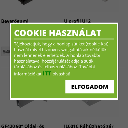
Beverőgumi
U profil U12
COOKIE HASZNÁLAT
Tájékoztatjuk, hogy a honlap sütiket (cookie-kat)
használ mivel bizonyos szolgáltatások nélkülük
540 Ft+ÁFA - tól
Kérjen ajánlatot!
nem lennének elérhetőek. A honlap további
használatával hozzájárulását adja a sütik
tárolásához és felhasználásához. További
ITT
információkat
olvashat!
ELFOGADOM
GF420 90° Oldal- és
IL601C Ráhúzható zár