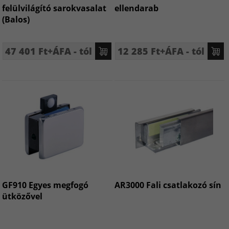
felülvilágító sarokvasalat
ellendarab
(Balos)
47 401 Ft+ÁFA - tól
12 285 Ft+ÁFA - tól
GF910 Egyes megfogó
AR3000 Fali csatlakozó sín
ütközővel