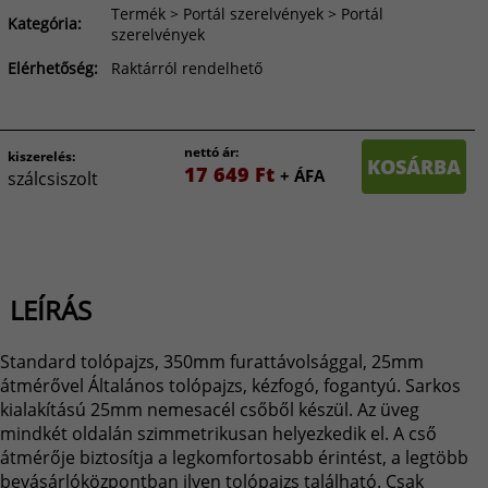
Termék > Portál szerelvények > Portál
Kategória:
szerelvények
Elérhetőség:
Raktárról rendelhető
nettó ár:
kiszerelés:
KOSÁRBA
17 649 Ft
+ ÁFA
szálcsiszolt
LEÍRÁS
Standard tolópajzs, 350mm furattávolsággal, 25mm
átmérővel Általános tolópajzs, kézfogó, fogantyú. Sarkos
kialakítású 25mm nemesacél csőből készül. Az üveg
mindkét oldalán szimmetrikusan helyezkedik el. A cső
átmérője biztosítja a legkomfortosabb érintést, a legtöbb
bevásárlóközpontban ilyen tolópajzs található. Csak