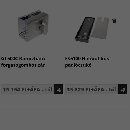
GL600C Ráhúzható
FS6100 Hidraulikus
forgatógombos zár
padlócsukó
15 154 Ft+ÁFA - tól
35 825 Ft+ÁFA - tól