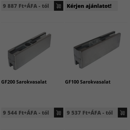
9 887 Ft+ÁFA - tól
Kérjen ajánlatot!
GF200 Sarokvasalat
GF100 Sarokvasalat
9 544 Ft+ÁFA - tól
9 537 Ft+ÁFA - tól