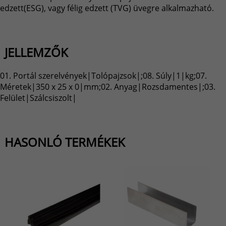
edzett(ESG), vagy félig edzett (TVG) üvegre alkalmazható.
JELLEMZŐK
01. Portál szerelvények|Tolópajzsok|;08. Súly|1|kg;07.
Méretek|350 x 25 x 0|mm;02. Anyag|Rozsdamentes|;03.
Felület|Szálcsiszolt|
HASONLÓ TERMÉKEK