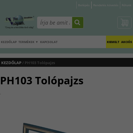
Belépés
Rendelés követés
Rólunk
KEZDŐLAP
TERMÉKEK ▼
KAPCSOLAT
KIEMELT
AKCIÓS
KEZDŐLAP
/ PH103 Tolópajzs
PH103 Tolópajzs
.