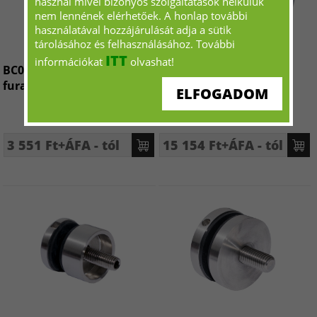
használ mivel bizonyos szolgáltatások nélkülük
nem lennének elérhetőek. A honlap további
használatával hozzájárulását adja a sütik
tárolásához és felhasználásához. További
ITT
információkat
olvashat!
BC045 KorIátmegfogó,
GC03075F Fal-üveg,
furat nélkül
csuklós pontmegfogó
ELFOGADOM
3 551 Ft+ÁFA - tól
15 154 Ft+ÁFA - tól