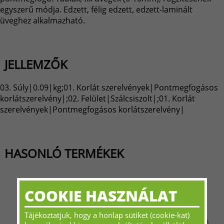
egyszerű módja. Edzett, félig edzett, edzett-laminált
üveghez alkalmazható.
JELLEMZŐK
03. Súly|0.09|kg;01. Korlát szerelvények|Pontmegfogásos
korlátszerelvény|;02. Felület|Szálcsiszolt|;01. Korlát
szerelvények|Pontmegfogásos korlátszerelvény|
HASONLÓ TERMÉKEK
COOKIE HASZNÁLAT
Tájékoztatjuk, hogy a honlap sütiket (cookie-kat)