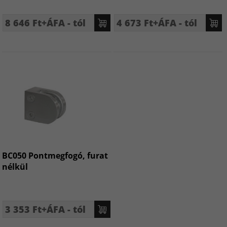
8 646 Ft+ÁFA - tól
4 673 Ft+ÁFA - tól
BC050 Pontmegfogó, furat
nélkül
3 353 Ft+ÁFA - tól