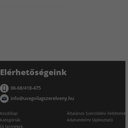
Elérhetőségeink
06-68/418-475
info@uvegvilagszerelveny.hu
Kezdőlap
Általános Szerződési Feltételek
Kategóriák
Adatvédelmi tájékoztató
Új termékek