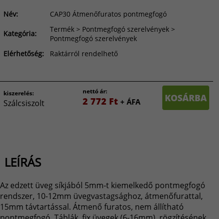
Név:
CAP30 Átmenőfuratos pontmegfogó
Termék > Pontmegfogó szerelvények >
Kategória:
Pontmegfogó szerelvények
Elérhetőség:
Raktárról rendelhető
nettó ár:
kiszerelés:
KOSÁRBA
2 772 Ft
+ ÁFA
Szálcsiszolt
LEÍRÁS
Az edzett üveg síkjából 5mm-t kiemelkedő pontmegfogó
rendszer, 10-12mm üvegvastagsághoz, átmenőfurattal,
15mm távtartással. Átmenő furatos, nem állítható
pontmegfogó. Táblák, fix üvegek (6-16mm), rögzítésének