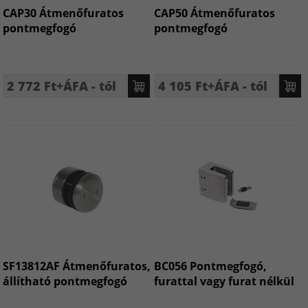
CAP30 Átmenőfuratos
CAP50 Átmenőfuratos
pontmegfogó
pontmegfogó
2 772 Ft+ÁFA - tól
4 105 Ft+ÁFA - tól
SF13812AF Átmenőfuratos,
BC056 Pontmegfogó,
állítható pontmegfogó
furattal vagy furat nélkül