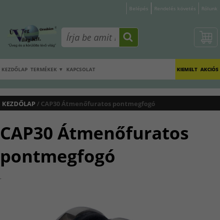
Belépés
Rendelés követés
Rólunk
KEZDŐLAP
TERMÉKEK ▼
KAPCSOLAT
KIEMELT
AKCIÓS
KEZDŐLAP
/ CAP30 Átmenőfuratos pontmegfogó
CAP30 Átmenőfuratos
pontmegfogó
.