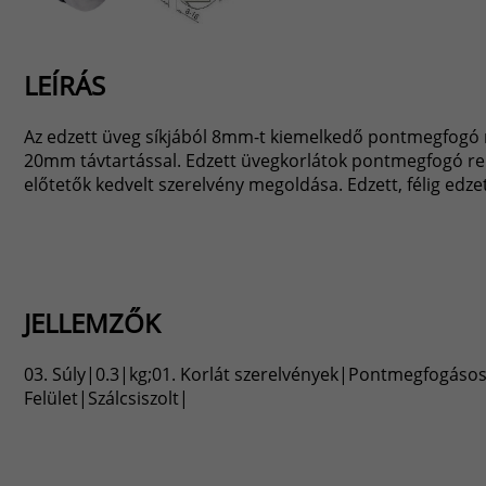
LEÍRÁS
Az edzett üveg síkjából 8mm-t kiemelkedő pontmegfogó 
20mm távtartással. Edzett üvegkorlátok pontmegfogó re
előtetők kedvelt szerelvény megoldása. Edzett, félig edze
JELLEMZŐK
03. Súly|0.3|kg;01. Korlát szerelvények|Pontmegfogásos
Felület|Szálcsiszolt|