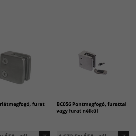
rIátmegfogó, furat
BC056 Pontmegfogó, furattal
vagy furat nélkül