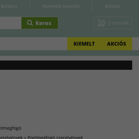
Belépés
Rendelés követés
Rólunk
0 termék
KIEMELT
AKCIÓS
ntmegfogó
erelvények > Pontmegfogó szerelvények