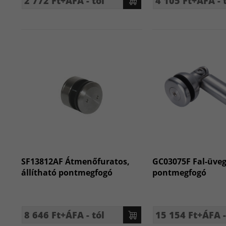
2 772 Ft+ÁFA - tól
4 105 Ft+ÁFA - 
SF13812AF Átmenőfuratos,
GC03075F Fal-üveg
állítható pontmegfogó
pontmegfogó
8 646 Ft+ÁFA - tól
15 154 Ft+ÁFA -