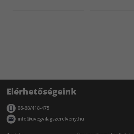
Elérhetőségeink
06-68/418-475
info@uvegvilagszerelveny.hu