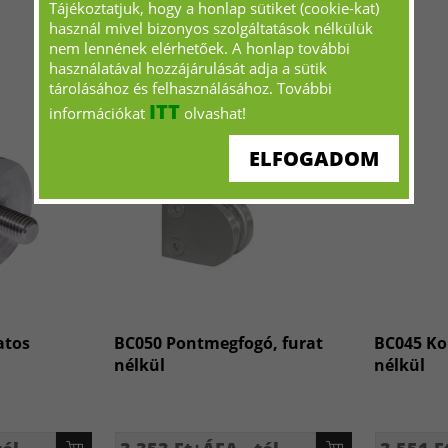
Tájékoztatjuk, hogy a honlap sütiket (cookie-kat)
használ mivel bizonyos szolgáltatások nélkülük
nem lennének elérhetőek. A honlap további
használatával hozzájárulását adja a sütik
tárolásához és felhasználásához. További
ITT
információkat
olvashat!
ELFOGADOM
atos
BC050 Pontmegfogó, furat
BC045 Ko
nélkül
nélkül