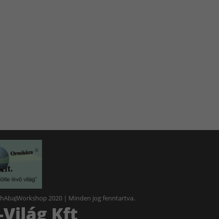
 hAbaJWorkshop 2020 | Minden jog fenntartva.
Világ Kft