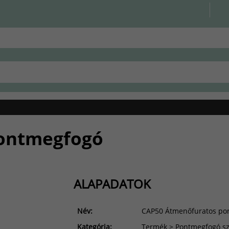
ontmegfogó
ALAPADATOK
Név:
CAP50 Átmenőfuratos po
Kategória:
Termék > Pontmegfogó sz