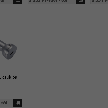
tól
3 353 Ft+ÁFA - tól
3 551 F
, csuklós
 tól