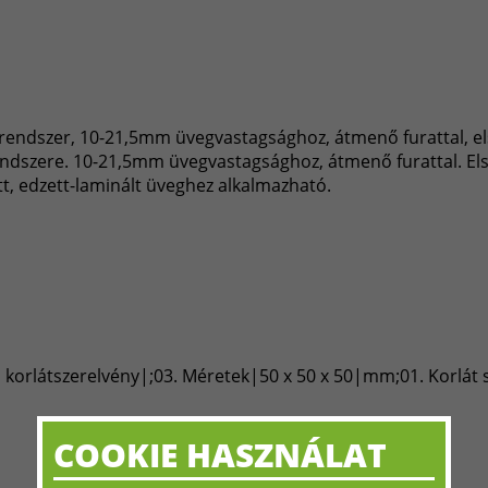
rendszer, 10-21,5mm üvegvastagsághoz, átmenő furattal, el
ndszere. 10-21,5mm üvegvastagsághoz, átmenő furattal. El
tt, edzett-laminált üveghez alkalmazható.
 korlátszerelvény|;03. Méretek|50 x 50 x 50|mm;01. Korlát
COOKIE HASZNÁLAT