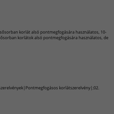
sősorban korlát alsó pontmegfogására használatos, 10-
sősorban korlátok alsó pontmegfogására használatos, de
 szerelvények|Pontmegfogásos korlátszerelvény|;02.