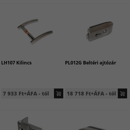
LH107 Kilincs
PL012G Beltéri ajtózár
7 933 Ft+ÁFA - tól
18 718 Ft+ÁFA - tól