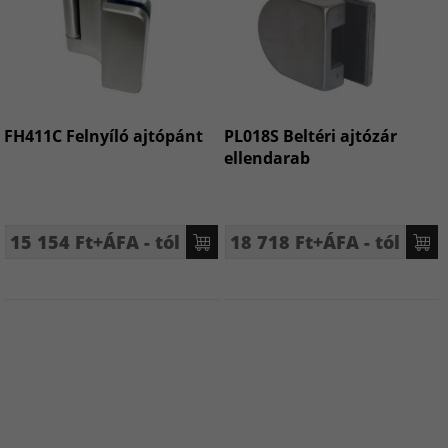
FH411C Felnyíló ajtópánt
PL018S Beltéri ajtózár
ellendarab
15 154 Ft+ÁFA - tól
18 718 Ft+ÁFA - tól