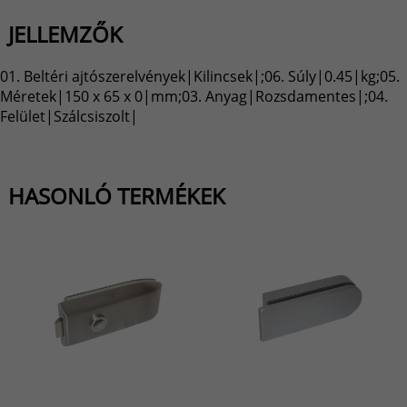
JELLEMZŐK
01. Beltéri ajtószerelvények|Kilincsek|;06. Súly|0.45|kg;05.
Méretek|150 x 65 x 0|mm;03. Anyag|Rozsdamentes|;04.
Felület|Szálcsiszolt|
HASONLÓ TERMÉKEK