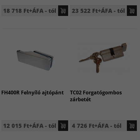
18 718 Ft+ÁFA - tól
23 522 Ft+ÁFA - tól
FH400R Felnyíló ajtópánt
TC02 Forgatógombos
zárbetét
12 015 Ft+ÁFA - tól
4 726 Ft+ÁFA - tól