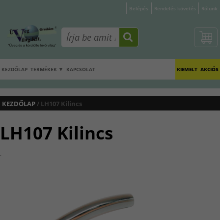
Belépés
Rendelés követés
Rólunk
KEZDŐLAP
TERMÉKEK ▼
KAPCSOLAT
KIEMELT
AKCIÓS
KEZDŐLAP
/ LH107 Kilincs
LH107 Kilincs
.