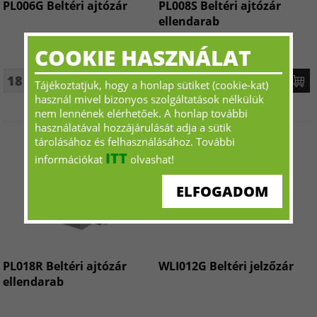
PL006G Beltéri ajtózár
PL008S Beltéri ajtózár
ellendarab
COOKIE HASZNÁLAT
18 718 Ft+ÁFA - tól
18 718 Ft+ÁFA - tól
Tájékoztatjuk, hogy a honlap sütiket (cookie-kat)
használ mivel bizonyos szolgáltatások nélkülük
nem lennének elérhetőek. A honlap további
használatával hozzájárulását adja a sütik
tárolásához és felhasználásához. További
ITT
információkat
olvashat!
ELFOGADOM
PL018R Beltéri ajtózár
WLI012G Beltéri jelzőzár
ellendarab