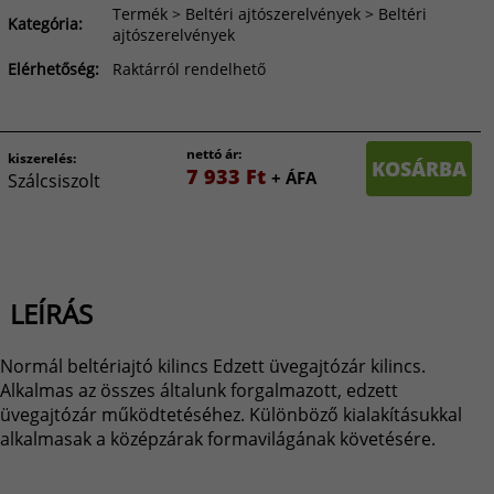
Termék > Beltéri ajtószerelvények > Beltéri
Kategória:
ajtószerelvények
Elérhetőség:
Raktárról rendelhető
nettó ár:
kiszerelés:
KOSÁRBA
7 933 Ft
+ ÁFA
Szálcsiszolt
LEÍRÁS
Normál beltériajtó kilincs Edzett üvegajtózár kilincs.
Alkalmas az összes általunk forgalmazott, edzett
üvegajtózár működtetéséhez. Különböző kialakításukkal
alkalmasak a középzárak formavilágának követésére.