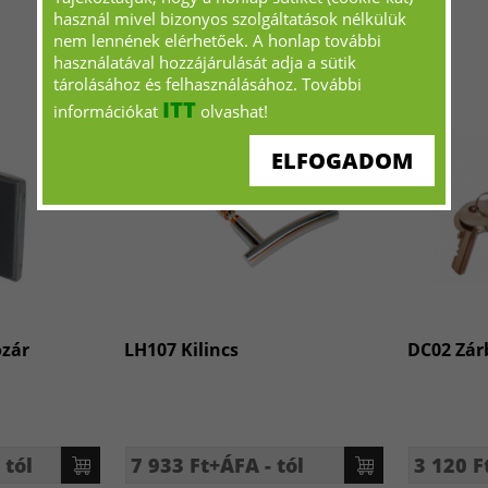
használ mivel bizonyos szolgáltatások nélkülük
nem lennének elérhetőek. A honlap további
használatával hozzájárulását adja a sütik
tárolásához és felhasználásához. További
ITT
információkat
olvashat!
ELFOGADOM
ózár
LH107 Kilincs
DC02 Zár
 tól
7 933 Ft+ÁFA - tól
3 120 F