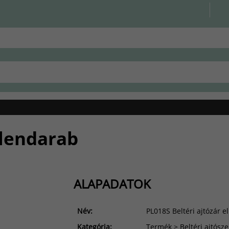
llendarab
ALAPADATOK
Név:
PL018S Beltéri ajtózár e
Kategória:
Termék > Beltéri ajtósze