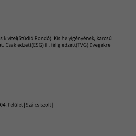
es kivitel(Stúdió Rondó). Kis helyigényének, karcsú
Csak edzett(ESG) ill. félig edzett(TVG) üvegekre
4. Felület|Szálcsiszolt|