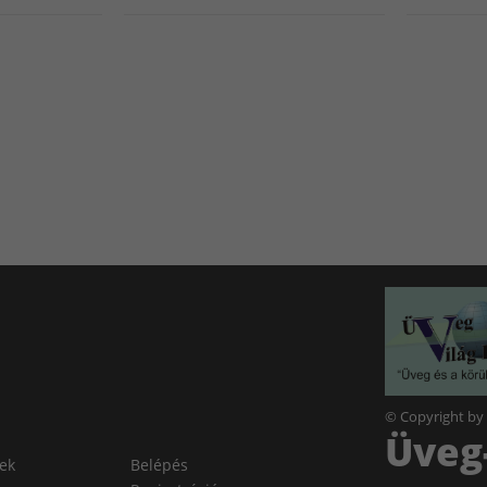
© Copyright by
Üveg-
lek
Belépés