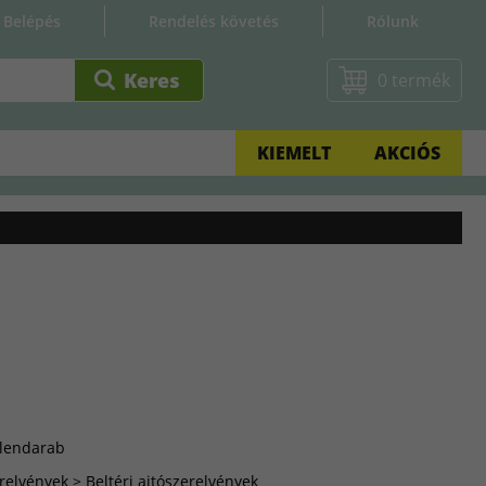
Belépés
Rendelés követés
Rólunk
0 termék
KIEMELT
AKCIÓS
llendarab
relvények > Beltéri ajtószerelvények