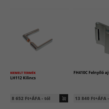
FH410C Felnyíló a
KIEMELT TERMÉK
LH112 Kilincs
8 652 Ft+ÁFA - tól
13 840 Ft+ÁFA -