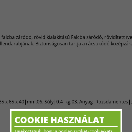
, falcba záródó, rövid kialakítású Falcba záródó, rövidített ív
endarabjának. Biztonságosan tartja a rácsukódó középzárat. 
85 x 65 x 40|mm;06. Súly|0.4|kg;03. Anyag|Rozsdamentes|;0
COOKIE HASZNÁLAT
Tájékoztatjuk, hogy a honlap sütiket (cookie-kat)