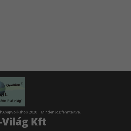
 hAbaJWorkshop 2020 | Minden jog fenntartva.
Világ Kft