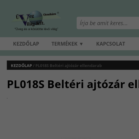
KEZDŐLAP
TERMÉKEK ▼
KAPCSOLAT
KEZDŐLAP
/ PL018S Beltéri ajtózár ellendarab
PL018S Beltéri ajtózár e
.