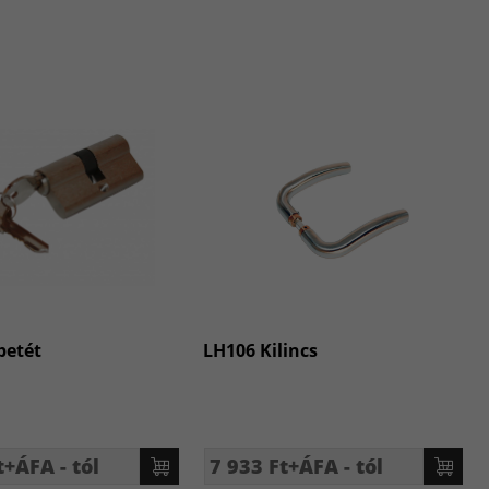
betét
LH106 Kilincs
t+ÁFA - tól
7 933 Ft+ÁFA - tól