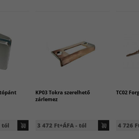
jtópánt
KP03 Tokra szerelhető
TC02 For
zárlemez
 tól
3 472 Ft+ÁFA - tól
4 726 F