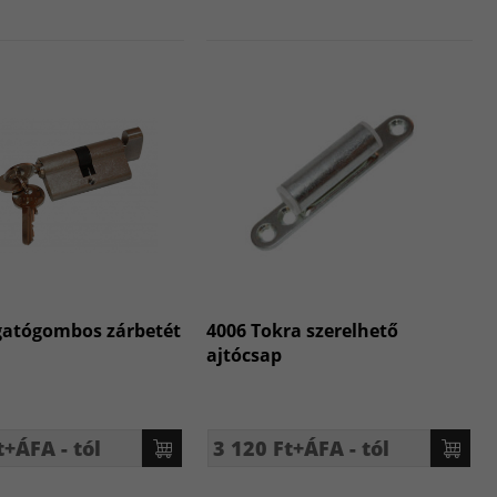
gatógombos zárbetét
4006 Tokra szerelhető
ajtócsap
t+ÁFA - tól
3 120 Ft+ÁFA - tól