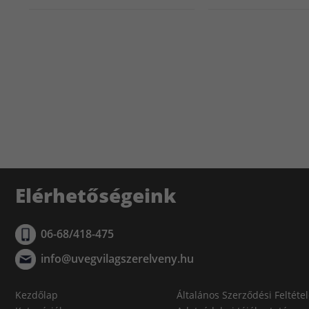
Elérhetőségeink
06-68/418-475
info@uvegvilagszerelveny.hu
Kezdőlap
Általános Szerződési Feltéte