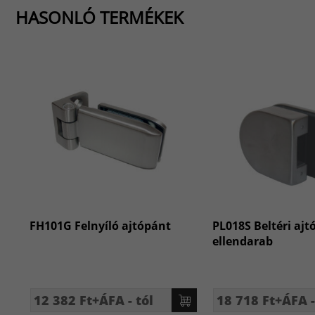
HASONLÓ TERMÉKEK
FH101G Felnyíló ajtópánt
PL018S Beltéri ajt
ellendarab
12 382 Ft+ÁFA - tól
18 718 Ft+ÁFA -