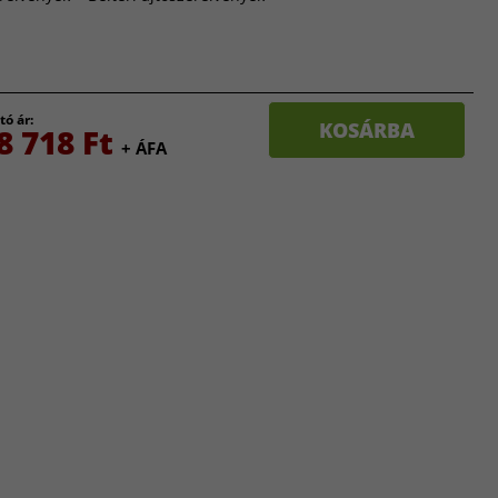
tó ár:
KOSÁRBA
8 718 Ft
+ ÁFA