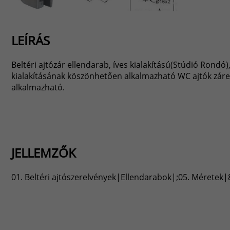
LEÍRÁS
Beltéri ajtózár ellendarab, íves kialakítású(Stúdió Rondó)
kialakításának köszönhetően alkalmazható WC ajtók zárell
alkalmazható.
JELLEMZŐK
01. Beltéri ajtószerelvények|Ellendarabok|;05. Méretek|