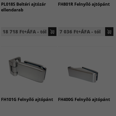
PL018S Beltéri ajtózár
FH801R Felnyíló ajtópánt
ellendarab
18 718 Ft+ÁFA - tól
7 036 Ft+ÁFA - tól
FH101G Felnyíló ajtópánt
FH400G Felnyíló ajtópánt