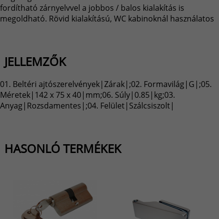
fordítható zárnyelvvel a jobbos / balos kialakítás is
megoldható. Rövid kialakítású, WC kabinoknál használatos
JELLEMZŐK
01. Beltéri ajtószerelvények|Zárak|;02. Formavilág|G|;05.
Méretek|142 x 75 x 40|mm;06. Súly|0.85|kg;03.
Anyag|Rozsdamentes|;04. Felület|Szálcsiszolt|
HASONLÓ TERMÉKEK