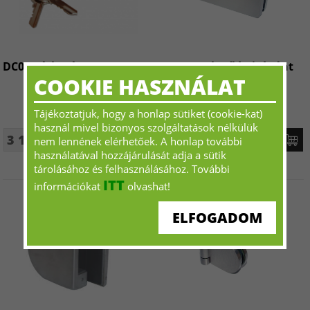
DC02 Zárbetét
FH400R Felnyíló ajtópánt
COOKIE HASZNÁLAT
Tájékoztatjuk, hogy a honlap sütiket (cookie-kat)
használ mivel bizonyos szolgáltatások nélkülük
3 120 Ft+ÁFA - tól
12 015 Ft+ÁFA - tól
nem lennének elérhetőek. A honlap további
használatával hozzájárulását adja a sütik
tárolásához és felhasználásához. További
ITT
információkat
olvashat!
ELFOGADOM