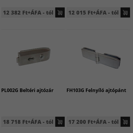
12 382 Ft+ÁFA - tól
12 015 Ft+ÁFA - tól
PL002G Beltéri ajtózár
FH103G Felnyíló ajtópánt
18 718 Ft+ÁFA - tól
17 200 Ft+ÁFA - tól