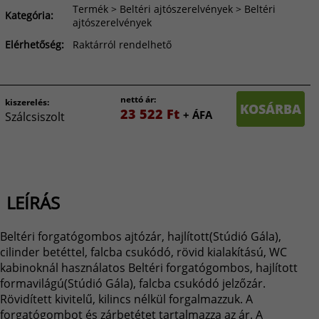
Termék > Beltéri ajtószerelvények > Beltéri
Kategória:
ajtószerelvények
Elérhetőség:
Raktárról rendelhető
nettó ár:
kiszerelés:
KOSÁRBA
23 522 Ft
+ ÁFA
Szálcsiszolt
LEÍRÁS
Beltéri forgatógombos ajtózár, hajlított(Stúdió Gála),
cilinder betéttel, falcba csukódó, rövid kialakítású, WC
kabinoknál használatos Beltéri forgatógombos, hajlított
formavilágú(Stúdió Gála), falcba csukódó jelzőzár.
Rövidített kivitelű, kilincs nélkül forgalmazzuk. A
forgatógombot és zárbetétet tartalmazza az ár. A