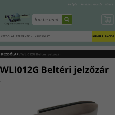
Belépés
Rendelés követés
Rólunk
KEZDŐLAP
TERMÉKEK ▼
KAPCSOLAT
KIEMELT
AKCIÓS
KEZDŐLAP
/ WLI012G Beltéri jelzőzár
WLI012G Beltéri jelzőzár
.