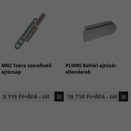
4002 Tokra szerelhető
PL008S Beltéri ajtózár
ajtócsap
ellendarab
3 115 Ft+ÁFA - tól
18 718 Ft+ÁFA - tól